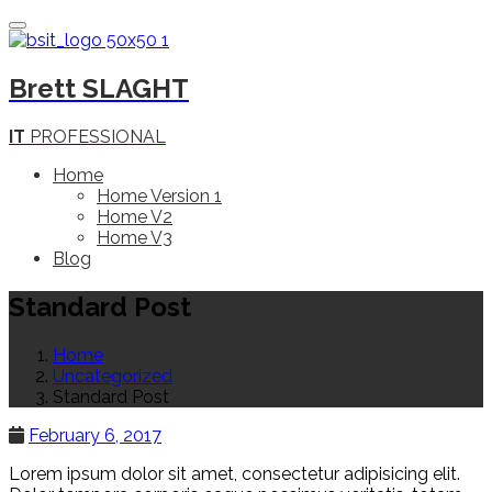
Toggle Navigation
Brett
SLAGHT
IT
PROFESSIONAL
Home
Home Version 1
Home V2
Home V3
Blog
Standard Post
Home
Uncategorized
Standard Post
February 6, 2017
Lorem ipsum dolor sit amet, consectetur adipisicing elit.