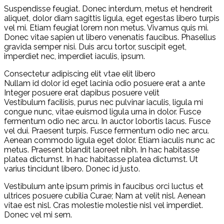
Suspendisse feugiat. Donec interdum, metus et hendrerit
aliquet, dolor diam sagittis ligula, eget egestas libero turpis
vel mi. Etiam feugiat lorem non metus. Vivamus quis mi.
Donec vitae sapien ut libero venenatis faucibus. Phasellus
gravida semper nisi. Duis arcu tortor, suscipit eget,
imperdiet nec, imperdiet iaculis, ipsum.
Consectetur adipiscing elit vtae elit libero
Nullam id dolor id eget lacinia odio posuere erat a ante
Integer posuere erat dapibus posuere velit
Vestibulum facilisis, purus nec pulvinar iaculis, ligula mi
congue nunc, vitae euismod ligula urna in dolor. Fusce
fermentum odio nec arcu. In auctor lobortis lacus. Fusce
vel dui. Praesent turpis. Fusce fermentum odio nec arcu.
Aenean commodo ligula eget dolor. Etiam iaculis nunc ac
metus. Praesent blandit laoreet nibh. In hac habitasse
platea dictumst. In hac habitasse platea dictumst. Ut
varius tincidunt libero. Donec id justo.
Vestibulum ante ipsum primis in faucibus orci luctus et
ultrices posuere cubilia Curae; Nam at velit nisl. Aenean
vitae est nisl. Cras molestie molestie nisl vel imperdiet.
Donec vel mi sem.