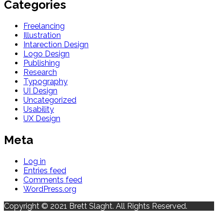
Categories
Freelancing
Illustration
Intarection Design
Logo Design
Publishing
Research
Typography
UI Design
Uncategorized
Usability
UX Design
Meta
Log in
Entries feed
Comments feed
WordPress.org
Copyright © 2021 Brett Slaght. All Rights Reserved.