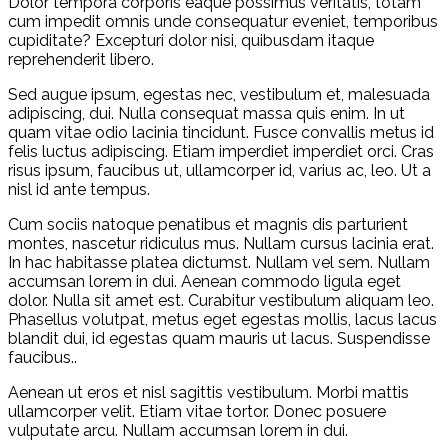
Dolor tempora corporis eaque possimus veritatis, totam
cum impedit omnis unde consequatur eveniet, temporibus
cupiditate? Excepturi dolor nisi, quibusdam itaque
reprehenderit libero.
Sed augue ipsum, egestas nec, vestibulum et, malesuada
adipiscing, dui. Nulla consequat massa quis enim. In ut
quam vitae odio lacinia tincidunt. Fusce convallis metus id
felis luctus adipiscing. Etiam imperdiet imperdiet orci. Cras
risus ipsum, faucibus ut, ullamcorper id, varius ac, leo. Ut a
nisl id ante tempus.
Cum sociis natoque penatibus et magnis dis parturient
montes, nascetur ridiculus mus. Nullam cursus lacinia erat.
In hac habitasse platea dictumst. Nullam vel sem. Nullam
accumsan lorem in dui. Aenean commodo ligula eget
dolor. Nulla sit amet est. Curabitur vestibulum aliquam leo.
Phasellus volutpat, metus eget egestas mollis, lacus lacus
blandit dui, id egestas quam mauris ut lacus. Suspendisse
faucibus..
Aenean ut eros et nisl sagittis vestibulum. Morbi mattis
ullamcorper velit. Etiam vitae tortor. Donec posuere
vulputate arcu. Nullam accumsan lorem in dui.