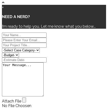
×
NEED A NERD?
I’m ready to help you. Let me know what you below...
Attach File
No File Choosen